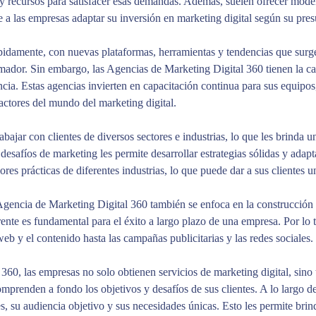
 y recursos para satisfacer esas demandas. Además, suelen ofrecer modelo
te a las empresas adaptar su inversión en marketing digital según su pre
pidamente, con nuevas plataformas, herramientas y tendencias que surg
mador. Sin embargo, las Agencias de Marketing Digital 360 tienen la cap
cia. Estas agencias invierten en capacitación continua para sus equipos, 
 actores del mundo del marketing digital.
ajar con clientes de diversos sectores e industrias, lo que les brinda un
desafíos de marketing les permite desarrollar estrategias sólidas y adapt
ores prácticas de diferentes industrias, lo que puede dar a sus clientes 
Agencia de Marketing Digital 360 también se enfoca en la construcción y 
nte es fundamental para el éxito a largo plazo de una empresa. Por lo ta
web y el contenido hasta las campañas publicitarias y las redes sociales.
60, las empresas no solo obtienen servicios de marketing digital, sino 
mprenden a fondo los objetivos y desafíos de sus clientes. A lo largo d
 su audiencia objetivo y sus necesidades únicas. Esto les permite brind