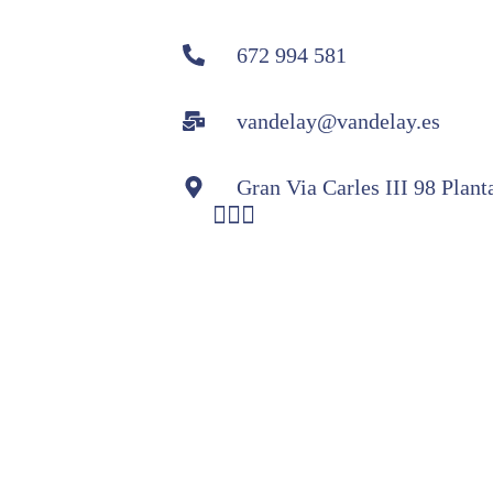
672 994 581
vandelay@vandelay.es
Gran Via Carles III 98 Plan