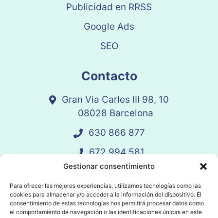
Publicidad en RRSS
Google Ads
SEO
Contacto
Gran Via Carles III 98, 10
08028 Barcelona
630 866 877
672 994 581
Gestionar consentimiento
vandelay@vandelay.es
Para ofrecer las mejores experiencias, utilizamos tecnologías como las
cookies para almacenar y/o acceder a la información del dispositivo. El
Agendar Llamada
consentimiento de estas tecnologías nos permitirá procesar datos como
el comportamiento de navegación o las identificaciones únicas en este