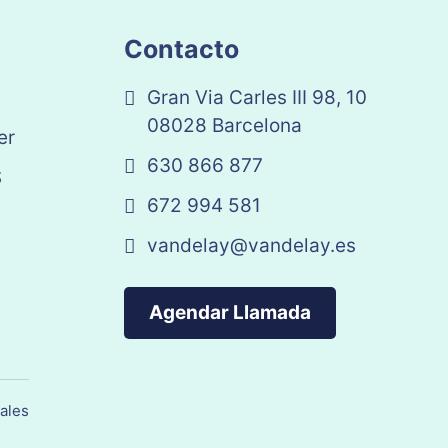
Contacto
Gran Via Carles III 98, 10
08028 Barcelona
er
630 866 877
S
672 994 581
vandelay@vandelay.es
Agendar Llamada
ales