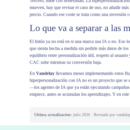
Tercero, mide con honestidad. La hiperpersonalización
mueven, hay que revisar el caso de uso, no añadir más 
precio. Cuando ese coste se trata como una inversión 
Lo que va a separar a las 
El listón ya no está en si una marca usa IA o no. Eso lo
que sienta hecha a medida sin pedirle más datos de los n
equilibrio entre personalización útil, respeto al usuar
CAC sube mientras su conversión baja.
En
Vandelay
llevamos meses implementando estos flujos
hiperpersonalización con IA no es un proyecto que se e
—los agentes de IA que ya están ejecutando campañas—
empiece, antes se acumulan los aprendizajes. Y en este
Ultima actualizacion:
julio 2026
· Revisado por vandela