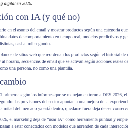
g digital en 2026.
ción con IA (y qué no)
ario en el asunto del email y mostrar productos según una categoría que
mbina datos de comportamiento en tiempo real, modelos predictivos y ge
stintas, casi al milisegundo.
lamos de sitios web que reordenan los productos según el historial de 
 y al horario, secuencias de email que se activan según acciones reales
como una persona, no como una plantilla.
 cambio
El primero: según los informes que se manejan en torno a DES 2026, e
l segundo: las previsiones del sector apuntan a una mejora de la experienc
la mitad del mercado ya está dentro, quedarse fuera deja de ser conserv
26, el marketing deja de “usar IA” como herramienta puntual y empieza
g pasan a estar conectados con modelos que aprenden de cada interacció