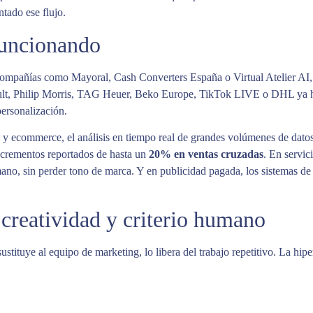
ntado ese flujo.
funcionando
mpañías como Mayoral, Cash Converters España o Virtual Atelier AI, u
t, Philip Morris, TAG Heuer, Beko Europe, TikTok LIVE o DHL ya han
rpersonalización.
ail y ecommerce, el análisis en tiempo real de grandes volúmenes de dat
ncrementos reportados de hasta un
20% en ventas cruzadas
. En servic
no, sin perder tono de marca. Y en publicidad pagada, los sistemas de 
 creatividad y criterio humano
stituye al equipo de marketing, lo libera del trabajo repetitivo. La hi