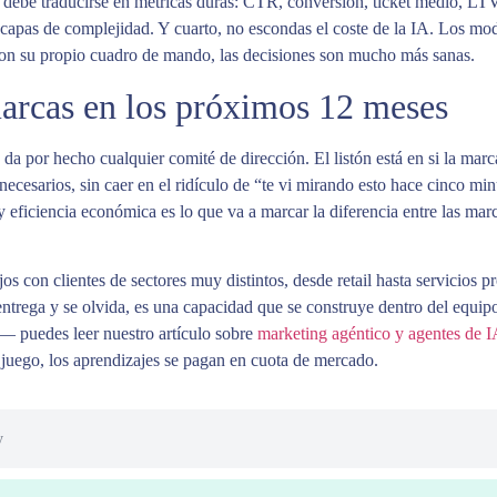
 debe traducirse en métricas duras: CTR, conversión, ticket medio, LT
capas de complejidad. Y cuarto, no escondas el coste de la IA. Los mod
con su propio cuadro de mando, las decisiones son mucho más sanas.
marcas en los próximos 12 meses
 da por hecho cualquier comité de dirección. El listón está en si la mar
ecesarios, sin caer en el ridículo de “te vi mirando esto hace cinco min
io y eficiencia económica es lo que va a marcar la diferencia entre las m
 con clientes de sectores muy distintos, desde retail hasta servicios pro
ntrega y se olvida, es una capacidad que se construye dentro del equipo 
 puedes leer nuestro artículo sobre
marketing agéntico y agentes de 
 juego, los aprendizajes se pagan en cuota de mercado.
y