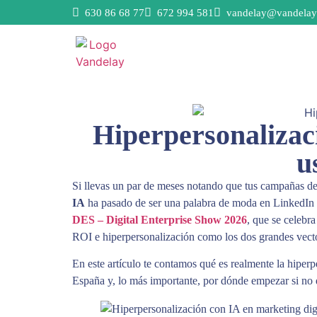
630 86 68 77
672 994 581
vandelay@vandelay
Hiperpersonalizaci
u
Si llevas un par de meses notando que tus campañas d
IA
ha pasado de ser una palabra de moda en LinkedIn a 
DES – Digital Enterprise Show 2026
, que se celebr
ROI e hiperpersonalización como los dos grandes vecto
En este artículo te contamos qué es realmente la hiper
España y, lo más importante, por dónde empezar si no q