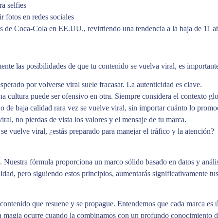
a selfies
r fotos en redes sociales
 de Coca-Cola en EE.UU., revirtiendo una tendencia a la baja de 11 a
e las posibilidades de que tu contenido se vuelva viral, es importante 
sperado por volverse viral suele fracasar. La autenticidad es clave.
una cultura puede ser ofensivo en otra. Siempre considera el contexto glo
do de baja calidad rara vez se vuelve viral, sin importar cuánto lo promo
iral, no pierdas de vista los valores y el mensaje de tu marca.
se vuelve viral, ¿estás preparado para manejar el tráfico y la atención?
. Nuestra fórmula proporciona un marco sólido basado en datos y análisi
lidad, pero siguiendo estos principios, aumentarás significativamente tu
r contenido que resuene y se propague. Entendemos que cada marca es ú
dera magia ocurre cuando la combinamos con un profundo conocimiento de