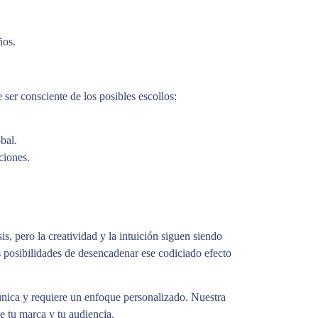
ños.
ser consciente de los posibles escollos:
bal.
ciones.
s, pero la creatividad y la intuición siguen siendo
s posibilidades de desencadenar ese codiciado efecto
nica y requiere un enfoque personalizado. Nuestra
 tu marca y tu audiencia.