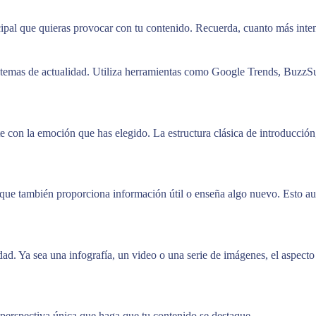
cipal que quieras provocar con tu contenido. Recuerda, cuanto más inte
os temas de actualidad. Utiliza herramientas como Google Trends, BuzzSu
e con la emoción que has elegido. La estructura clásica de introducció
 que también proporciona información útil o enseña algo nuevo. Esto au
idad. Ya sea una infografía, un video o una serie de imágenes, el aspect
perspectiva única que haga que tu contenido se destaque.