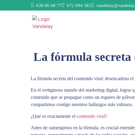
630 86 68 77
672 994 581
vandelay@vandelay
La fórmula secreta 
La fórmula secreta del contenido viral: desencadena el 
En el vertiginoso mundo del marketing digital, lograr q
contenido que se propague como un reguero de pólvor
compartimos contigo nuestros hallazgos más valiosos.
¿Qué es exactamente el
contenido viral
?
Antes de sumergirnos en la fórmula, es crucial entende
persona, generalmente a través de las redes sociales, c