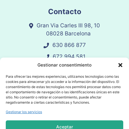
Contacto
Gran Via Carles III 98, 10
08028 Barcelona
630 866 877
672 994 581
Gestionar consentimiento
vandelay@vandelay.es
Para ofrecer las mejores experiencias, utilizamos tecnologías como las
cookies para almacenar y/o acceder a la información del dispositivo. El
Agendar Llamada
consentimiento de estas tecnologías nos permitirá procesar datos como
el comportamiento de navegación o las identificaciones únicas en este
sitio. No consentir o retirar el consentimiento, puede afectar
negativamente a ciertas características y funciones.
Gestionar los servicios
© 2025 Vandelay. Todos los derechos
reservados.
Aceptar