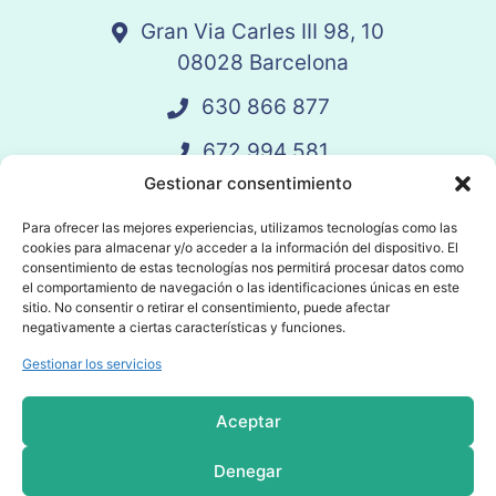
Gran Via Carles III 98, 10
08028 Barcelona
630 866 877
672 994 581
Gestionar consentimiento
vandelay@vandelay.es
Para ofrecer las mejores experiencias, utilizamos tecnologías como las
cookies para almacenar y/o acceder a la información del dispositivo. El
Agendar Llamada
consentimiento de estas tecnologías nos permitirá procesar datos como
el comportamiento de navegación o las identificaciones únicas en este
sitio. No consentir o retirar el consentimiento, puede afectar
negativamente a ciertas características y funciones.
Gestionar los servicios
© 2025 Vandelay. Todos los derechos
reservados.
Aceptar
Política de privacidad
Denegar
Política de cookies