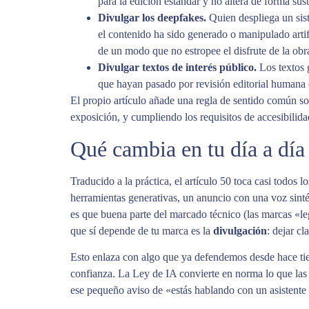
para la edición estándar y no altera de forma sust
Divulgar los deepfakes.
Quien despliega un sist
el contenido ha sido generado o manipulado artific
de un modo que no estropee el disfrute de la obr
Divulgar textos de interés público.
Los textos 
que hayan pasado por revisión editorial humana 
El propio artículo añade una regla de sentido común s
exposición, y cumpliendo los requisitos de accesibilida
Qué cambia en tu día a día
Traducido a la práctica, el artículo 50 toca casi todo
herramientas generativas, un anuncio con una voz sintét
es que buena parte del marcado técnico (las marcas «leg
que sí depende de tu marca es la
divulgación
: dejar c
Esto enlaza con algo que ya defendemos desde hace 
confianza. La Ley de IA convierte en norma lo que las
ese pequeño aviso de «estás hablando con un asistente v