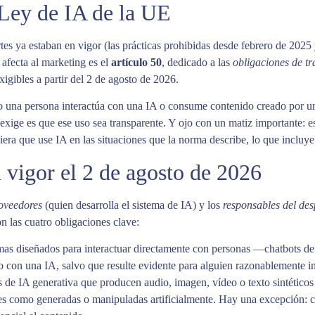
 Ley de IA de la UE
tes ya estaban en vigor (las prácticas prohibidas desde febrero de 2025
afecta al marketing es el
artículo 50
, dedicado a las
obligaciones de t
xigibles a partir del 2 de agosto de 2026.
ndo una persona interactúa con una IA o consume contenido creado por un
e exige es que ese uso sea transparente. Y ojo con un matiz importante: e
era que use IA en las situaciones que la norma describe, lo que incluye 
 vigor el 2 de agosto de 2026
oveedores
(quien desarrolla el sistema de IA) y los
responsables del des
n las cuatro obligaciones clave:
as diseñados para interactuar directamente con personas —chatbots de 
o con una IA, salvo que resulte evidente para alguien razonablemente i
de IA generativa que producen audio, imagen, vídeo o texto sintéticos
es como generadas o manipuladas artificialmente. Hay una excepción: c