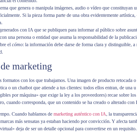
ancial el contenido.
ema que genera o manipula imágenes, audio o vídeo que constituyan una
ialmente. Si la pieza forma parte de una obra evidentemente artística, cr
a.
generados con IA que se publiquen para informar al público sobre asunto
con una persona o entidad que asuma la responsabilidad de la publicaci
obre el
cómo
: la información debe darse de forma clara y distinguible, 
d.
 de marketing
s los formatos con los que trabajamos. Una imagen de producto retocada
ica o un chatbot que atiende a tus clientes: todos ellos entran, de una u
ibles por máquina» que exige la ley a los proveedores) recae sobre los f
laro, cuando corresponda, que un contenido se ha creado o alterado con 
tiempo. Cuando hablamos de
marketing auténtico con IA
, la transparenc
 marcas más sensatas ya estaban haciendo por convicción. Y afecta tam
irtual» deja de ser un detalle opcional para convertirse en un requisito.