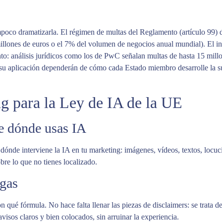
oco dramatizarla. El régimen de multas del Reglamento (artículo 99) di
 millones de euros o el 7% del volumen de negocios anual mundial). El in
tinto: análisis jurídicos como los de PwC señalan multas de hasta 15 mi
 su aplicación dependerán de cómo cada Estado miembro desarrolle la s
g para la Ley de IA de la UE
de dónde usas IA
ónde interviene la IA en tu marketing: imágenes, vídeos, textos, locucio
bre lo que no tienes localizado.
lgas
qué fórmula. No hace falta llenar las piezas de disclaimers: se trata de 
avisos claros y bien colocados, sin arruinar la experiencia.