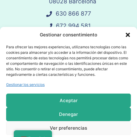
08028 Barcelona
630 866 877
672 994 581
Gestionar consentimiento
vandelay@vandelay.es
Para ofrecer las mejores experiencias, utilizamos tecnologías como las
cookies para almacenar y/o acceder a la información del dispositivo. El
Agendar Llamada
consentimiento de estas tecnologías nos permitirá procesar datos como
el comportamiento de navegación o las identificaciones únicas en este
sitio. No consentir o retirar el consentimiento, puede afectar
negativamente a ciertas características y funciones.
Gestionar los servicios
© 2025 Vandelay. Todos los derechos
reservados.
Aceptar
Política de privacidad
Denegar
Política de cookies
Ver preferencias
Condiciones Generales