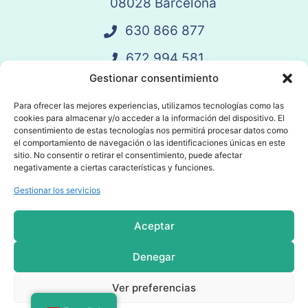
08028 Barcelona
630 866 877
672 994 581
Gestionar consentimiento
vandelay@vandelay.es
Para ofrecer las mejores experiencias, utilizamos tecnologías como las
cookies para almacenar y/o acceder a la información del dispositivo. El
Agendar Llamada
consentimiento de estas tecnologías nos permitirá procesar datos como
el comportamiento de navegación o las identificaciones únicas en este
sitio. No consentir o retirar el consentimiento, puede afectar
negativamente a ciertas características y funciones.
Gestionar los servicios
© 2025 Vandelay. Todos los derechos
reservados.
Aceptar
Política de privacidad
Denegar
Política de cookies
Ver preferencias
Condiciones Generales