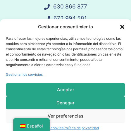
630 866 877
672 994 581
Gestionar consentimiento
vandelay@vandelay.es
Para ofrecer las mejores experiencias, utilizamos tecnologías como las
cookies para almacenar y/o acceder a la información del dispositivo. El
Agendar Llamada
consentimiento de estas tecnologías nos permitirá procesar datos como
el comportamiento de navegación o las identificaciones únicas en este
sitio. No consentir o retirar el consentimiento, puede afectar
negativamente a ciertas características y funciones.
Gestionar los servicios
© 2025 Vandelay. Todos los derechos
reservados.
Aceptar
Política de privacidad
Denegar
Política de cookies
Ver preferencias
Condiciones Generales
Español
Política de cookies
Política de privacidad