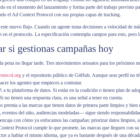
 en el momento del lanzamiento y forma parte del trabajo previsto para
ndo el Ad Context Protocol con sus propias capas de tracking.
este nuevo flujo. Cuando un agente toma decisiones a velocidad de máqu
 en el protocolo. La especificación contempla campos para esto, pero la 
r si gestionas campañas hoy
la pena no llegar tarde. Tres movimientos sensatos para los próximos m
rotocol.org
y el repositorio público de GitHub. Aunque seas perfil no técn
acer los agentes que empieces a contratar.
P, a tu plataforma de datos. Si están en la coalición o tienen plan de ad
Si no tienen una respuesta clara, es una señal a tener en cuenta.
 premia a las marcas que tienen datos de primera parte limpios y bien 
, eventos del sitio, audiencias modeladas— sigue siendo responsabilida
ncaja con cómo ya enfocamos las campañas: priorizar datos limpios, aut
ntext Protocol cumple lo que promete, las marcas que lleguen con su ca
or a hablar el mismo idioma, que ya es bastante después de una década