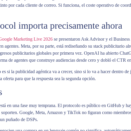
tinto por cada cliente de correo. Si funciona, el coste operativo de co
tocol importa precisamente ahora
Google Marketing Live 2026
se presentaron Ask Advisor y el Business
n agentes. Meta, por su parte, está rediseñando su stack publicitario al
ngresos publicitarios globales por primera vez. OpenAI ha abierto Chat
orma de agentes que construye audiencias desde cero y dobló el CTR en 
es si la publicidad agéntica va a crecer, sino si lo va a hacer dentro de
la oferta para que la respuesta sea la segunda opción.
s
está en una fase muy temprana. El protocolo es público en GitHub y hay
 soporten. Google, Meta, Amazon y TikTok no figuran como miembros f
y un puñado de DSPs.
egocien una compra en un lenguaje común no significa, automáticamente,