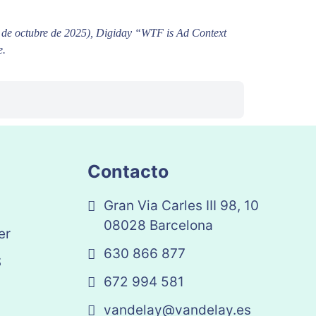
5 de octubre de 2025), Digiday “WTF is Ad Context
e.
Contacto
Gran Via Carles III 98, 10
08028 Barcelona
er
630 866 877
S
672 994 581
vandelay@vandelay.es