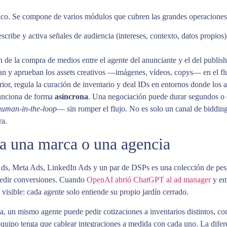
ico. Se compone de varios módulos que cubren las grandes operaciones 
cribe y activa señales de audiencia (intereses, contexto, datos propios) 
n de la compra de medios entre el agente del anunciante y el del publish
an y aprueban los assets creativos —imágenes, vídeos, copys— en el fl
erior, regula la curación de inventario y deal IDs en entornos donde lo
funciona de forma
asíncrona
. Una negociación puede durar segundos o d
human-in-the-loop
— sin romper el flujo. No es solo un canal de biddin
ra.
a una marca o una agencia
Ads, Meta Ads, LinkedIn Ads y un par de DSPs es una colección de pest
 medir conversiones. Cuando
OpenAI abrió ChatGPT al ad manager
y em
visible: cada agente solo entiende su propio jardín cerrado.
, un mismo agente puede pedir cotizaciones a inventarios distintos, co
equipo tenga que cablear integraciones a medida con cada uno. La difere