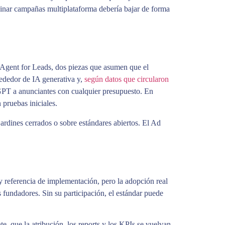
ordinar campañas multiplataforma debería bajar de forma
 Agent for Leads, dos piezas que asumen que el
rededor de IA generativa y,
según datos que circularon
GPT a anunciantes con cualquier presupuesto. En
pruebas iniciales.
 jardines cerrados o sobre estándares abiertos. El Ad
 referencia de implementación, pero la adopción real
undadores. Sin su participación, el estándar puede
 que la atribución, los reports y los KPIs se vuelvan