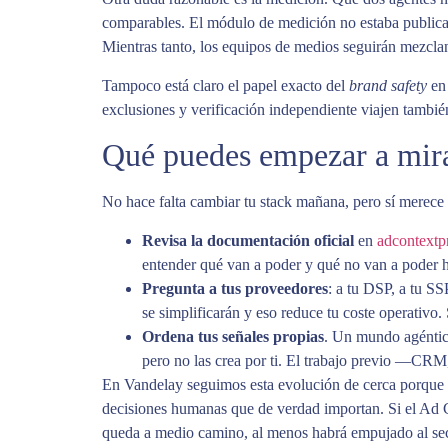
comparables. El módulo de medición no estaba publicado
Mientras tanto, los equipos de medios seguirán mezcla
Tampoco está claro el papel exacto del
brand safety
en 
exclusiones y verificación independiente viajen también
Qué puedes empezar a mira
No hace falta cambiar tu stack mañana, pero sí merece 
Revisa la documentación oficial
en
adcontextp
entender qué van a poder y qué no van a poder h
Pregunta a tus proveedores
: a tu DSP, a tu SS
se simplificarán y eso reduce tu coste operativo. 
Ordena tus señales propias
. Un mundo agéntico
pero no las crea por ti. El trabajo previo —CRM
En Vandelay seguimos esta evolución de cerca porque e
decisiones humanas que de verdad importan. Si el Ad Co
queda a medio camino, al menos habrá empujado al sect