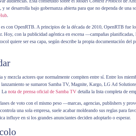
ar audiencias. Está construido sobre el
Model Context Protocol
de Anth
 y se desarrolla bajo gobernanza abierta para que no dependa de una so
tHub
.
r es con OpenRTB. A principios de la década de 2010, OpenRTB fue lo 
r. Hoy, con la publicidad agéntica en escena —campañas planificadas
ocol quiere ser esa capa, según describe la propia documentación del p
dar
lia y mezcla actores que normalmente compiten entre sí. Entre los mie
lanzamiento se sumaron Samba TV, Magnite, Kargo, LG Ad Solutions,
. La
nota de prensa oficial de Samba TV
detalla la lista completa de em
 clases de voto con el mismo peso —marcas, agencias, publishers y pro
 controla una sola empresa, suele acabar moldeando sus reglas para fav
ica influye en si los grandes anunciantes deciden adoptarlo o esperar.
ocolo