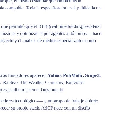
ropic, el mismo estándar que también usan
la compañía. Toda la especificación está publicada en
que permitió que el RTB (real-time bidding) escalara:
, lanzadas y optimizadas por agentes autónomos— hace
royecto y el análisis de medios especializados como
mbros fundadores aparecen
Yahoo, PubMatic, Scope3,
 Raptive, The Weather Company, Butler/Till,
presas adheridas en el lanzamiento.
veedores tecnológicos— y un grupo de trabajo abierto
orecer su propio stack. AdCP nace con un diseño