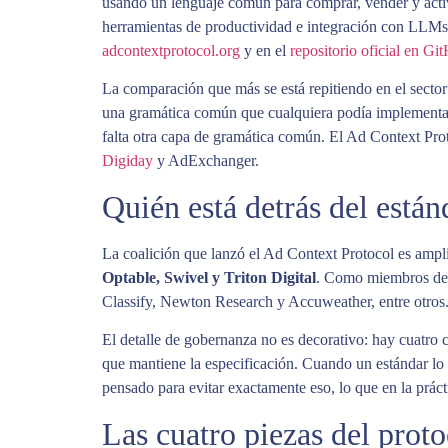
usando un lenguaje común para comprar, vender y activ
herramientas de productividad e integración con LLMs,
adcontextprotocol.org
y en el
repositorio oficial en Gi
La comparación que más se está repitiendo en el secto
una gramática común que cualquiera podía implementa
falta otra capa de gramática común. El Ad Context Prot
Digiday
y AdExchanger.
Quién está detrás del están
La coalición que lanzó el Ad Context Protocol es amp
Optable, Swivel y Triton Digital
. Como miembros de 
Classify, Newton Research y Accuweather, entre otros
El detalle de gobernanza no es decorativo: hay cuatro
que mantiene la especificación. Cuando un estándar lo
pensado para evitar exactamente eso, lo que en la práct
Las cuatro piezas del prot