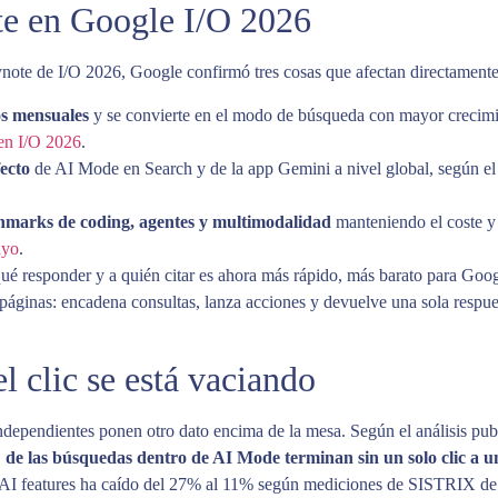
te en Google I/O 2026
ynote de I/O 2026, Google confirmó tres cosas que afectan directamente 
os mensuales
y se convierte en el modo de búsqueda con mayor crecimie
en I/O 2026
.
ecto
de AI Mode en Search y de la app Gemini a nivel global, según e
chmarks de coding, agentes y multimodalidad
manteniendo el coste y 
ayo
.
qué responder y a quién citar es ahora más rápido, más barato para Goo
páginas: encadena consultas, lanza acciones y devuelve una sola respues
l clic se está vaciando
independientes ponen otro dato encima de la mesa. Según el análisis pub
 de las búsquedas dentro de AI Mode terminan sin un solo clic a 
n AI features ha caído del 27% al 11% según mediciones de SISTRIX de