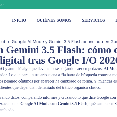
.es
INICIO
QUIÉNES SOMOS
SERVICIOS
 Gemini 3.5 Flash: cómo 
digital tras Google I/O 202
I/O y anunció algo que llevaba meses dejando caer en pedazos:
AI Mo
dor. Lo que para un usuario suena a “la barra de búsqueda contesta mej
años pelando céntimos por aparecer ha cambiado de forma. Y, mientras e
clientes que dependían demasiado del tráfico orgánico clásico.
ando datos, comparando informes y cruzando lo que dice Google con lo 
 exactamente
Google AI Mode con Gemini 3.5 Flash
, qué cambia en 
 cambiado.