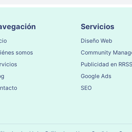
avegación
Servicios
cio
Diseño Web
iénes somos
Community Manag
rvicios
Publicidad en RRS
og
Google Ads
ntacto
SEO