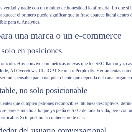
verdad y nadie con un mínimo de honestidad lo afirmaría. Lo que sí ha 
 aparecer el primero puede significar que tu frase aparece literal dentro 
ible para tu Analytics.
para una marca o un e-commerce
 solo en posiciones
l oráculo. Hoy convive con métricas nuevas que los SEO llaman ya, cas
 Mode, AI Overviews, ChatGPT Search o Perplexity. Herramientas como
ser indispensable para cualquier cliente que dependa del canal orgánico
itable, no solo posicionable
entes que cumplen patrones reconocibles: titulares descriptivos, definic
sto se parece mucho a lo que ya pedía el SEO de toda la vida, pero con un
rificable. Si tu post no la contiene, no te cita.
dedor del usuario conversacional