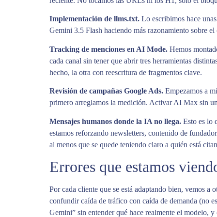
reciente. No tocamos las URLs ni los H1, solo el bloque
Implementación de llms.txt.
Lo escribimos hace unas 
Gemini 3.5 Flash haciendo más razonamiento sobre el co
Tracking de menciones en AI Mode.
Hemos montado d
cada canal sin tener que abrir tres herramientas distint
hecho, la otra con reescritura de fragmentos clave.
Revisión de campañas Google Ads.
Empezamos a migra
primero arreglamos la medición. Activar AI Max sin un
Mensajes humanos donde la IA no llega.
Esto es lo 
estamos reforzando newsletters, contenido de fundadore
al menos que se quede teniendo claro a quién está cita
Errores que estamos viendo
Por cada cliente que se está adaptando bien, vemos a o
confundir caída de tráfico con caída de demanda (no es
Gemini” sin entender qué hace realmente el modelo, y 