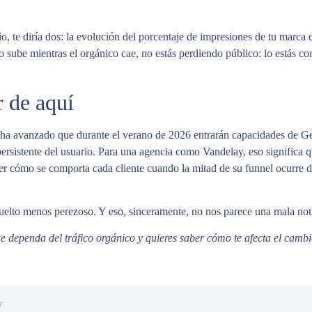
io, te diría dos: la evolución del porcentaje de impresiones de tu marca
ecto sube mientras el orgánico cae, no estás perdiendo público: lo estás c
 de aquí
a ha avanzado que durante el verano de 2026 entrarán capacidades de 
rsistente del usuario. Para una agencia como Vandelay, eso significa q
er cómo se comporta cada cliente cuando la mitad de su funnel ocurre d
 vuelto menos perezoso. Y eso, sinceramente, no nos parece una mala noti
 dependa del tráfico orgánico y quieres saber cómo te afecta el camb
y