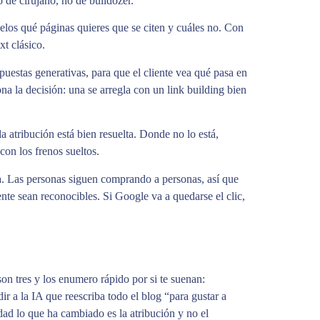
 de cirujano, no de bulldozer.
elos qué páginas quieres que se citen y cuáles no. Con
t clásico.
stas generativas, para que el cliente vea qué pasa en
ona la decisión: una se arregla con un link building bien
atribución está bien resuelta. Donde no lo está,
on los frenos sueltos.
. Las personas siguen comprando a personas, así que
nte sean reconocibles. Si Google va a quedarse el clic,
on tres y los enumero rápido por si te suenan:
r a la IA que reescriba todo el blog “para gustar a
d lo que ha cambiado es la atribución y no el