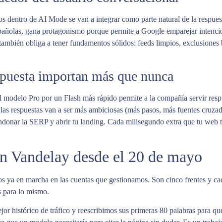
 dentro de AI Mode se van a integrar como parte natural de la respue
ñolas, gana protagonismo porque permite a Google emparejar intencion
también obliga a tener fundamentos sólidos: feeds limpios, exclusiones
respuesta importan más que nunca
el modelo Pro por un Flash más rápido permite a la compañía servir respu
 las respuestas van a ser más ambiciosas (más pasos, más fuentes cruza
ndonar la SERP y abrir tu landing. Cada milisegundo extra que tu web t
n Vandelay desde el 20 de mayo
mos ya en marcha en las cuentas que gestionamos. Son cinco frentes y c
os para lo mismo.
r histórico de tráfico y reescribimos sus primeras 80 palabras para q