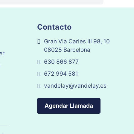
Contacto
Gran Via Carles III 98, 10
08028 Barcelona
er
630 866 877
S
672 994 581
vandelay@vandelay.es
Agendar Llamada