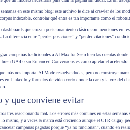
 que un modelo necesitaría para citar la página sin dudar. Es un trabajo
semanas en este mismo blog: este archivo le dice al crawler de los mod
rpus indexable, controlar qué entra es tan importante como el robots.tx
ashboards que cruzan posicionamiento clásico con menciones en respue
as. La diferencia entre “perder posiciones” y “perder citaciones” condici
r campañas tradicionales a AI Max for Search en las cuentas donde la 
 buen GA4 o sin Enhanced Conversions es como apretar el acelerador c
que más nos importa. AI Mode resuelve dudas, pero no construye marca
s en LinkedIn y formatos de vídeo corto donde la cara y la voz del clie
ndo.
 y que conviene evitar
tros tres reaccionando mal. Los errores más comunes en estas semanas s
 lo mismo, y a veces la marca está creciendo aunque el CTR caiga), pedi
cancelar campañas pagadas porque “ya no funcionan”, cuando en realida