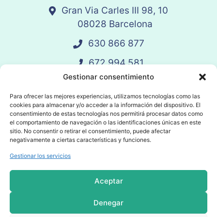
Gran Via Carles III 98, 10
08028 Barcelona
630 866 877
672 994 581
Gestionar consentimiento
vandelay@vandelay.es
Para ofrecer las mejores experiencias, utilizamos tecnologías como las
cookies para almacenar y/o acceder a la información del dispositivo. El
Agendar Llamada
consentimiento de estas tecnologías nos permitirá procesar datos como
el comportamiento de navegación o las identificaciones únicas en este
sitio. No consentir o retirar el consentimiento, puede afectar
negativamente a ciertas características y funciones.
Gestionar los servicios
© 2025 Vandelay. Todos los derechos
reservados.
Aceptar
Política de privacidad
Denegar
Política de cookies