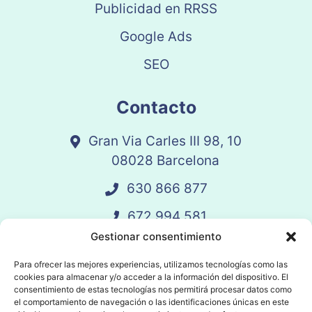
Publicidad en RRSS
Google Ads
SEO
Contacto
Gran Via Carles III 98, 10
08028 Barcelona
630 866 877
672 994 581
Gestionar consentimiento
vandelay@vandelay.es
Para ofrecer las mejores experiencias, utilizamos tecnologías como las
cookies para almacenar y/o acceder a la información del dispositivo. El
Agendar Llamada
consentimiento de estas tecnologías nos permitirá procesar datos como
el comportamiento de navegación o las identificaciones únicas en este