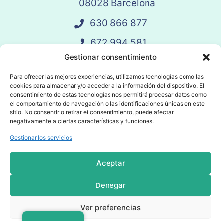
08028 Barcelona
630 866 877
672 994 581
Gestionar consentimiento
vandelay@vandelay.es
Para ofrecer las mejores experiencias, utilizamos tecnologías como las
cookies para almacenar y/o acceder a la información del dispositivo. El
Agendar Llamada
consentimiento de estas tecnologías nos permitirá procesar datos como
el comportamiento de navegación o las identificaciones únicas en este
sitio. No consentir o retirar el consentimiento, puede afectar
negativamente a ciertas características y funciones.
Gestionar los servicios
© 2025 Vandelay. Todos los derechos
reservados.
Aceptar
Política de privacidad
Denegar
Política de cookies
Ver preferencias
Condiciones Generales