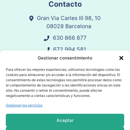
Contacto
Gran Via Carles III 98, 10
08028 Barcelona
630 866 877
672 994 581
Gestionar consentimiento
vandelay@vandelay.es
Para ofrecer las mejores experiencias, utilizamos tecnologías como las
cookies para almacenar y/o acceder a la información del dispositivo. El
Agendar Llamada
consentimiento de estas tecnologías nos permitirá procesar datos como
el comportamiento de navegación o las identificaciones únicas en este
sitio. No consentir o retirar el consentimiento, puede afectar
negativamente a ciertas características y funciones.
Gestionar los servicios
© 2025 Vandelay. Todos los derechos
reservados.
Aceptar
Política de privacidad